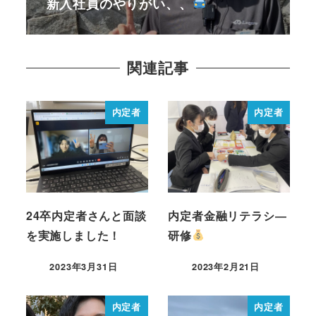
新入社員のやりがい、、
関連記事
内定者
内定者
24卒内定者さんと面談
内定者金融リテラシ―
を実施しました！
研修
2023年3月31日
2023年2月21日
内定者
内定者