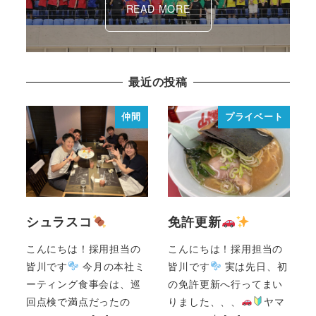
READ MORE
最近の投稿
仲間
プライベート
シュラスコ
免許更新
こんにちは！採用担当の
こんにちは！採用担当の
皆川です
今月の本社ミ
皆川です
実は先日、初
ーティング食事会は、巡
の免許更新へ行ってまい
回点検で満点だったの
りました、、、
ヤマ