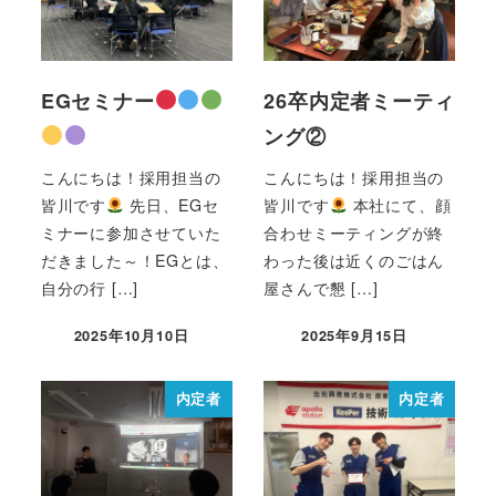
EGセミナー
26卒内定者ミーティ
ング②
こんにちは！採用担当の
こんにちは！採用担当の
皆川です
先日、EGセ
皆川です
本社にて、顔
ミナーに参加させていた
合わせミーティングが終
だきました～！EGとは、
わった後は近くのごはん
自分の行 […]
屋さんで懇 […]
2025年10月10日
2025年9月15日
内定者
内定者