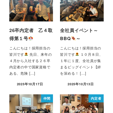
26卒内定者 乙４取
全社員イベント～
得第１号
BBQ
～
こんにちは！採用担当の
こんにちは！採用担当の
皆川です
先日、来年の
皆川です
１０月８日、
４月から入社する２６卒
１年に１度、全社員が集
内定者の中で国家資格で
まるビッグイベント【絆
ある、危険 […]
を深める！ […]
2025年10月17日
2025年10月13日
仲間
内定者