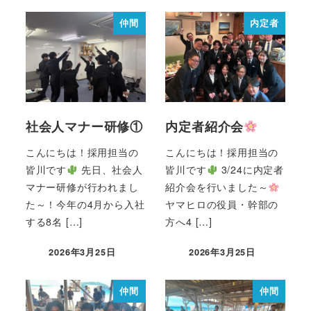
仲間
内定者
社会人マナー研修①
内定者紹介会
こんにちは！採用担当の
こんにちは！採用担当の
皆川です
先日、社会人
皆川です
3/24に内定者
マナー研修が行われまし
紹介会を行いました～
た～！今年の4月から入社
ヤマヒロの役員・幹部の
する8名 […]
方へ4 […]
2026年3月25日
2026年3月25日
仲間
仲間