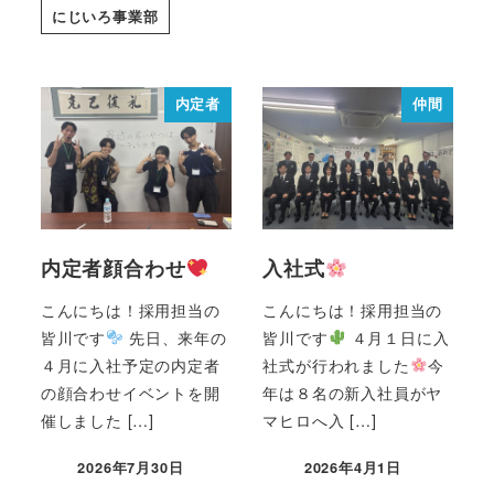
にじいろ事業部
内定者
仲間
内定者顔合わせ
入社式
こんにちは！採用担当の
こんにちは！採用担当の
皆川です
先日、来年の
皆川です
４月１日に入
４月に入社予定の内定者
社式が行われました
今
の顔合わせイベントを開
年は８名の新入社員がヤ
催しました […]
マヒロへ入 […]
2026年7月30日
2026年4月1日