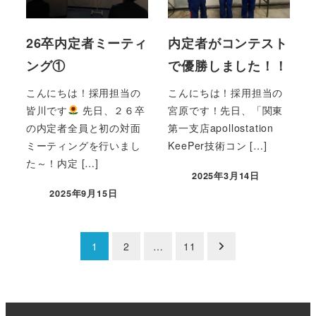
26卒内定者ミーティ
内定者がコンテスト
ング①
で優勝しました！！
こんにちは！採用担当の
こんにちは！採用担当の
皆川です
先日、２６卒
宮原です！先日、「関東
の内定者全員と初の対面
第一支店apollostation
ミーティングを行いまし
KeePer技術コン […]
た～！内定 […]
2025年3月14日
2025年9月15日
投
1
2
…
11
稿
ナ