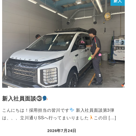
新人
新入社員面談③
こんにちは！採用担当の皆川です
新入社員面談第3弾
は、、、立川通りSSへ行ってまいりました
この日 […]
2026年7月24日