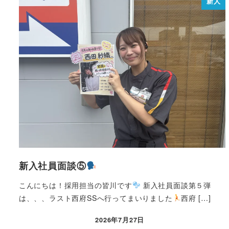
新人
新入社員面談⑤
こんにちは！採用担当の皆川です
新入社員面談第５弾
は、、、ラスト西府SSへ行ってまいりました
西府 […]
2026年7月27日