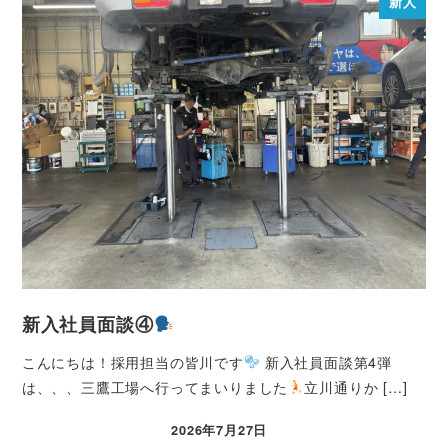
新人
新入社員面談④
こんにちは！採用担当の皆川です
新入社員面談第4弾
は、、、三鷹工場へ行ってまいりました
立川通りか […]
2026年7月27日