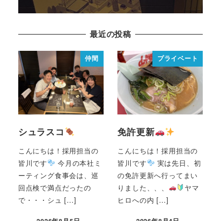
最近の投稿
仲間
プライベート
シュラスコ
免許更新
こんにちは！採用担当の
こんにちは！採用担当の
皆川です
今月の本社ミ
皆川です
実は先日、初
ーティング食事会は、巡
の免許更新へ行ってまい
回点検で満点だったの
りました、、、
ヤマ
で・・・シュ […]
ヒロへの内 […]