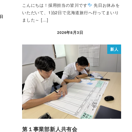
こんにちは！採用担当の皆川です
先日お休みを
いただいて、1泊2日で北海道旅行へ行ってまいり
5日
ました～ […]
2026年8月3日
新人
第１事業部新人共有会