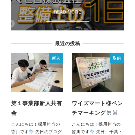
READ MORE
最近の投稿
新人
取組
第１事業部新人共有
ワイズマート様ベン
会
チマーキング
こんにちは！採用担当の
こんにちは！採用担当の
皆川です
先日のブログ
皆川です
先日、千葉・