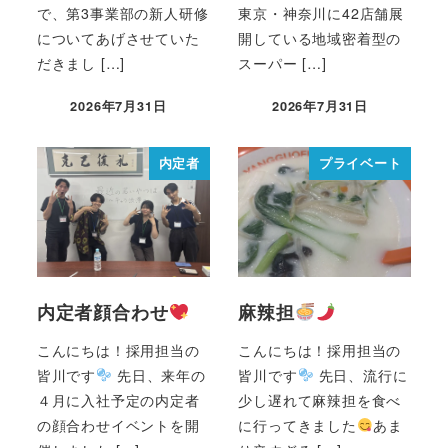
で、第3事業部の新人研修
東京・神奈川に42店舗展
についてあげさせていた
開している地域密着型の
だきまし […]
スーパー […]
2026年7月31日
2026年7月31日
内定者
プライベート
内定者顔合わせ
麻辣担
こんにちは！採用担当の
こんにちは！採用担当の
皆川です
先日、来年の
皆川です
先日、流行に
４月に入社予定の内定者
少し遅れて麻辣担を食べ
の顔合わせイベントを開
に行ってきました
あま