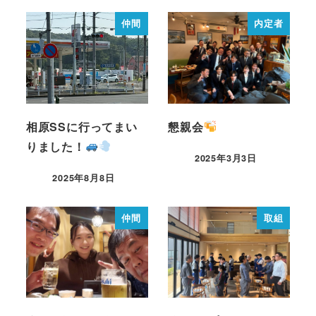
仲間
内定者
相原SSに行ってまい
懇親会
りました！
2025年3月3日
2025年8月8日
仲間
取組