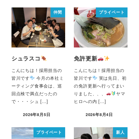
仲間
プライベート
シュラスコ
免許更新
こんにちは！採用担当の
こんにちは！採用担当の
皆川です
今月の本社ミ
皆川です
実は先日、初
ーティング食事会は、巡
の免許更新へ行ってまい
回点検で満点だったの
りました、、、
ヤマ
で・・・シュ […]
ヒロへの内 […]
2026年8月5日
2026年8月4日
プライベート
新人