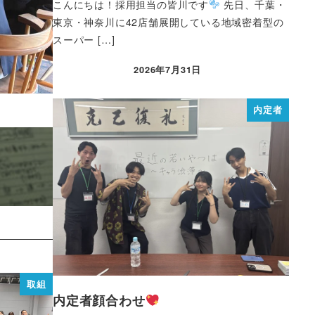
こんにちは！採用担当の皆川です
先日、千葉・
東京・神奈川に42店舗展開している地域密着型の
スーパー […]
2026年7月31日
内定者
取組
内定者顔合わせ