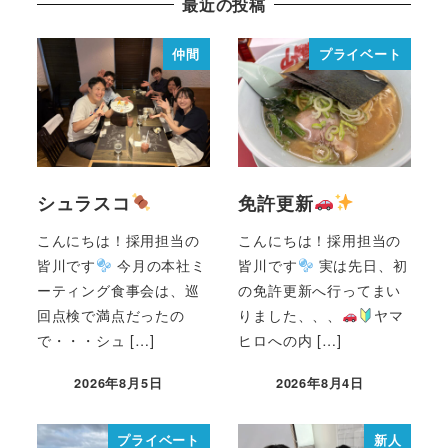
最近の投稿
仲間
プライベート
シュラスコ
免許更新
こんにちは！採用担当の
こんにちは！採用担当の
皆川です
今月の本社ミ
皆川です
実は先日、初
ーティング食事会は、巡
の免許更新へ行ってまい
回点検で満点だったの
りました、、、
ヤマ
で・・・シュ […]
ヒロへの内 […]
2026年8月5日
2026年8月4日
プライベート
新人