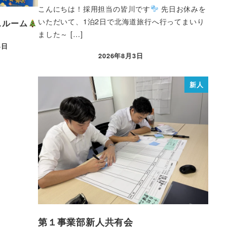
こんにちは！採用担当の皆川です
先日お休みを
いただいて、1泊2日で北海道旅行へ行ってまいり
スルーム
ました～ […]
4日
2026年8月3日
新人
第１事業部新人共有会