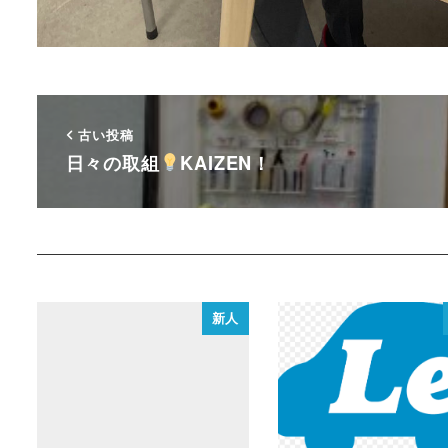
古い投稿
日々の取組
KAIZEN！
新人