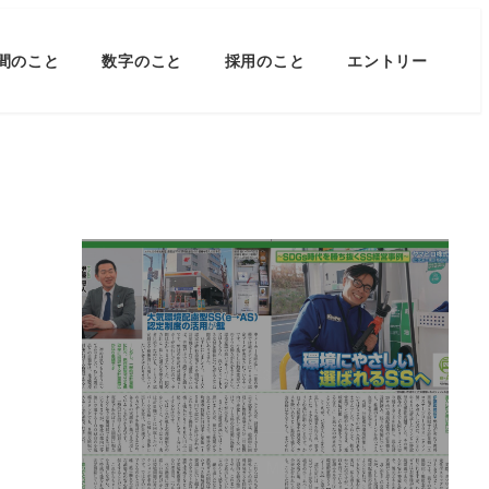
間のこと
数字のこと
採用のこと
エントリー
e➝ASに認定されまし
た！
2024年3月29日
READ MORE