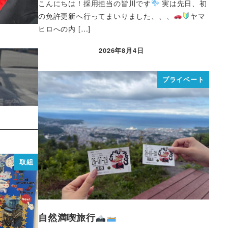
こんにちは！採用担当の皆川です
実は先日、初
の免許更新へ行ってまいりました、、、
ヤマ
ヒロへの内 […]
2026年8月4日
プライベート
取組
自然満喫旅行