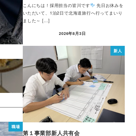
こんにちは！採用担当の皆川です
先日お休みを
いただいて、1泊2日で北海道旅行へ行ってまいり
ました～ […]
2026年8月3日
新人
職場
第１事業部新人共有会