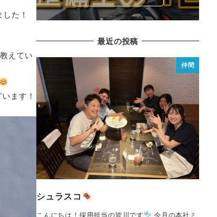
ました！
最近の投稿
を教えてい
仲間
ざいます！
シュラスコ
こんにちは！採用担当の皆川です
今月の本社ミ