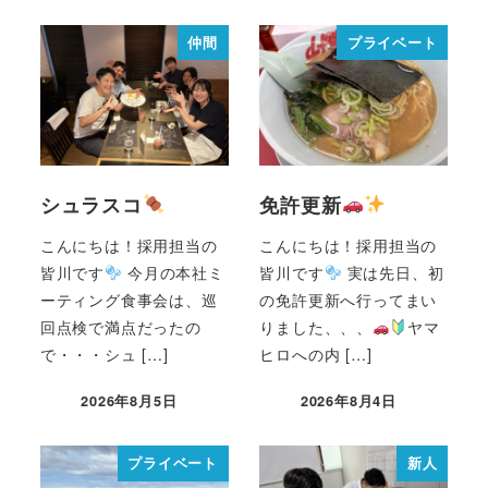
仲間
プライベート
シュラスコ
免許更新
こんにちは！採用担当の
こんにちは！採用担当の
皆川です
今月の本社ミ
皆川です
実は先日、初
ーティング食事会は、巡
の免許更新へ行ってまい
回点検で満点だったの
りました、、、
ヤマ
で・・・シュ […]
ヒロへの内 […]
2026年8月5日
2026年8月4日
プライベート
新人