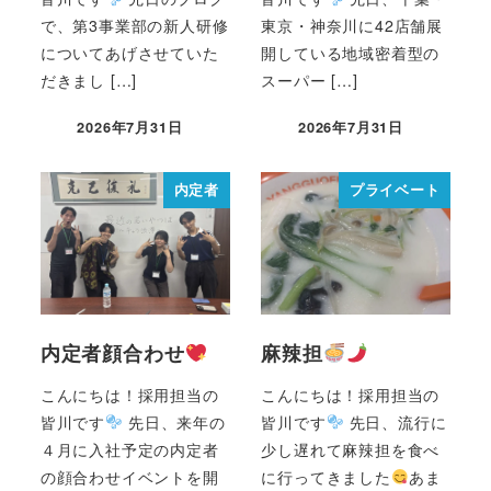
で、第3事業部の新人研修
東京・神奈川に42店舗展
についてあげさせていた
開している地域密着型の
だきまし […]
スーパー […]
2026年7月31日
2026年7月31日
内定者
プライベート
内定者顔合わせ
麻辣担
こんにちは！採用担当の
こんにちは！採用担当の
皆川です
先日、来年の
皆川です
先日、流行に
４月に入社予定の内定者
少し遅れて麻辣担を食べ
の顔合わせイベントを開
に行ってきました
あま