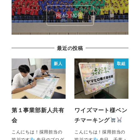
READ MORE
最近の投稿
新人
取組
第１事業部新人共有
ワイズマート様ベン
会
チマーキング
こんにちは！採用担当の
こんにちは！採用担当の
皆川です
先日のブログ
皆川です
先日、千葉・