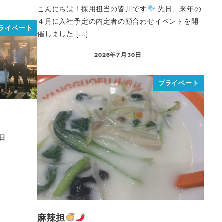
こんにちは！採用担当の皆川です
先日、来年の
４月に入社予定の内定者の顔合わせイベントを開
ライベート
催しました […]
2026年7月30日
プライベート
0日
麻辣担