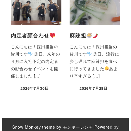
内定者顔合わせ
麻辣担
こんにちは！採用担当の
こんにちは！採用担当の
皆川です
先日、来年の
皆川です
先日、流行に
４月に入社予定の内定者
少し遅れて麻辣担を食べ
の顔合わせイベントを開
に行ってきました
あま
催しました […]
り辛すぎる […]
2026年7月30日
2026年7月28日
Snow Monkey theme by
モンキーレンチ
Powered by