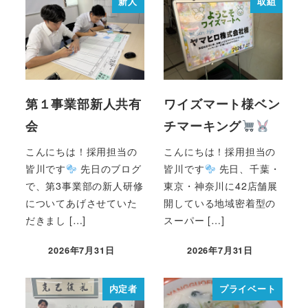
新人
取組
第１事業部新人共有
ワイズマート様ベン
会
チマーキング
こんにちは！採用担当の
こんにちは！採用担当の
皆川です
先日のブログ
皆川です
先日、千葉・
で、第3事業部の新人研修
東京・神奈川に42店舗展
についてあげさせていた
開している地域密着型の
だきまし […]
スーパー […]
2026年7月31日
2026年7月31日
内定者
プライベート