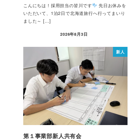
こんにちは！採用担当の皆川です
先日お休みを
いただいて、1泊2日で北海道旅行へ行ってまいり
ました～ […]
2026年8月3日
新人
第１事業部新人共有会