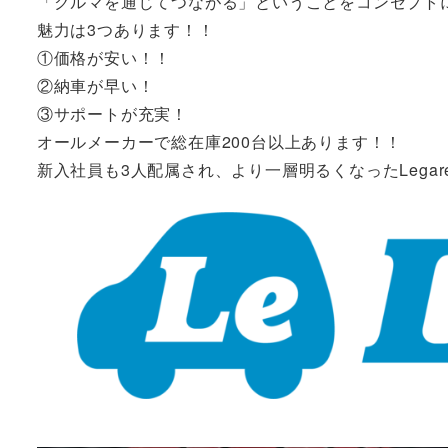
「クルマを通じてつながる」ということをコンセプト
魅力は3つあります！！
①価格が安い！！
②納車が早い！
③サポートが充実！
オールメーカーで総在庫200台以上あります！！
新入社員も3人配属され、より一層明るくなったLega