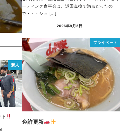
ーティング食事会は、巡回点検で満点だったの
で・・・シュ […]
2026年8月5日
プライベート
新人
ント
免許更新
日