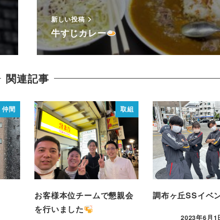
新しい投稿
牛すじカレー
関連記事
仲間
取組
お客様本位チームで懇親会
調布ヶ丘SSイベ
を行いました
2023年6月1