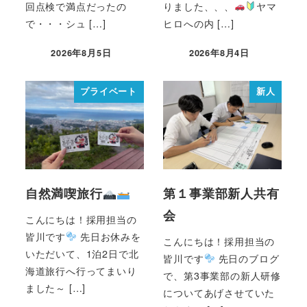
回点検で満点だったの
りました、、、
ヤマ
で・・・シュ […]
ヒロへの内 […]
2026年8月5日
2026年8月4日
プライベート
新人
自然満喫旅行
第１事業部新人共有
会
こんにちは！採用担当の
皆川です
先日お休みを
こんにちは！採用担当の
いただいて、1泊2日で北
皆川です
先日のブログ
海道旅行へ行ってまいり
で、第3事業部の新人研修
ました～ […]
についてあげさせていた