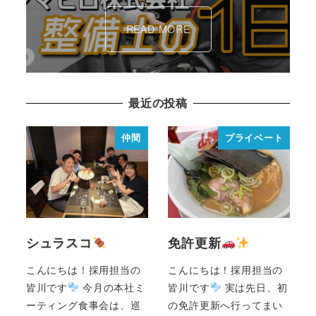
READ MORE
最近の投稿
仲間
プライベート
シュラスコ
免許更新
こんにちは！採用担当の
こんにちは！採用担当の
皆川です
今月の本社ミ
皆川です
実は先日、初
ーティング食事会は、巡
の免許更新へ行ってまい