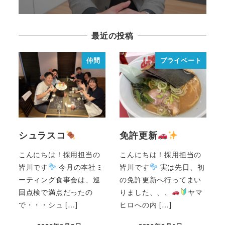
最近の投稿
仲間
プライベート
シュラスコ
免許更新
こんにちは！採用担当の
こんにちは！採用担当の
皆川です
今月の本社ミ
皆川です
実は先日、初
ーティング食事会は、巡
の免許更新へ行ってまい
回点検で満点だったの
りました、、、
ヤマ
で・・・シュ […]
ヒロへの内 […]