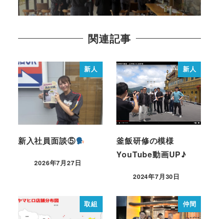
関連記事
新人
新人
新入社員面談⑤
釜飯研修の模様
YouTube動画UP♪
2026年7月27日
2024年7月30日
取組
仲間