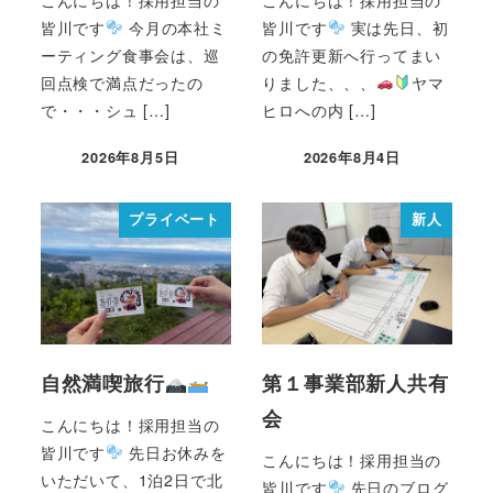
皆川です
今月の本社ミ
皆川です
実は先日、初
ーティング食事会は、巡
の免許更新へ行ってまい
回点検で満点だったの
りました、、、
ヤマ
で・・・シュ […]
ヒロへの内 […]
2026年8月5日
2026年8月4日
プライベート
新人
自然満喫旅行
第１事業部新人共有
会
こんにちは！採用担当の
皆川です
先日お休みを
こんにちは！採用担当の
いただいて、1泊2日で北
皆川です
先日のブログ