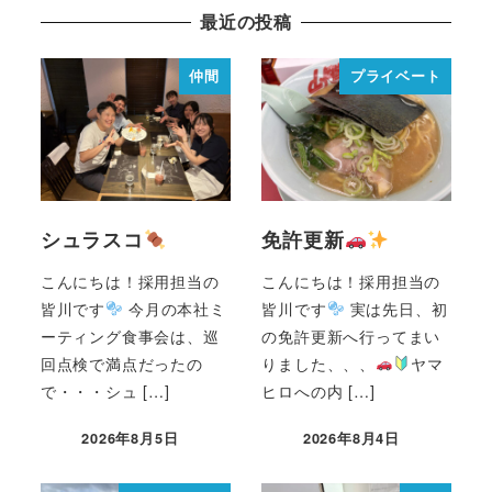
最近の投稿
仲間
プライベート
シュラスコ
免許更新
こんにちは！採用担当の
こんにちは！採用担当の
皆川です
今月の本社ミ
皆川です
実は先日、初
ーティング食事会は、巡
の免許更新へ行ってまい
回点検で満点だったの
りました、、、
ヤマ
で・・・シュ […]
ヒロへの内 […]
2026年8月5日
2026年8月4日