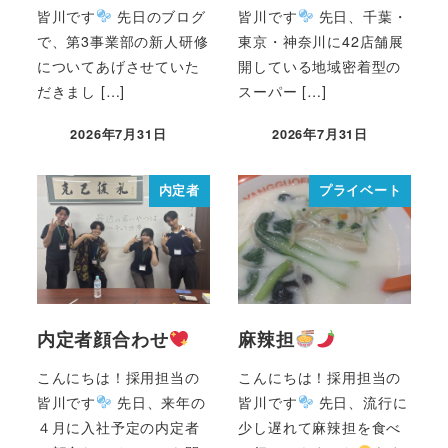
皆川です
先日のブログ
皆川です
先日、千葉・
で、第3事業部の新人研修
東京・神奈川に42店舗展
についてあげさせていた
開している地域密着型の
だきまし […]
スーパー […]
2026年7月31日
2026年7月31日
内定者
プライベート
内定者顔合わせ
麻辣担
こんにちは！採用担当の
こんにちは！採用担当の
皆川です
先日、来年の
皆川です
先日、流行に
４月に入社予定の内定者
少し遅れて麻辣担を食べ