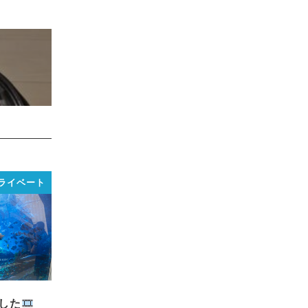
ライベート
した