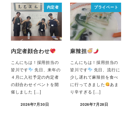
内定者
プライベート
内定者顔合わせ
麻辣担
こんにちは！採用担当の
こんにちは！採用担当の
皆川です
先日、来年の
皆川です
先日、流行に
４月に入社予定の内定者
少し遅れて麻辣担を食べ
の顔合わせイベントを開
に行ってきました
あま
催しました […]
り辛すぎる […]
2026年7月30日
2026年7月28日