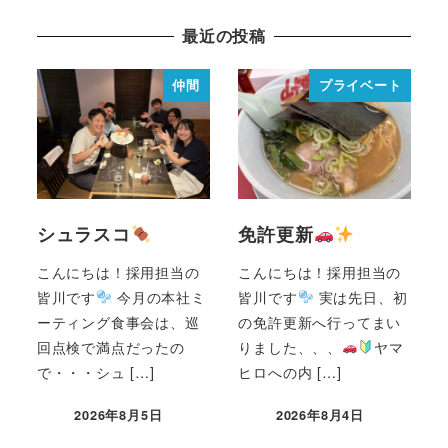
最近の投稿
仲間
プライベート
シュラスコ
免許更新
こんにちは！採用担当の
こんにちは！採用担当の
皆川です
今月の本社ミ
皆川です
実は先日、初
ーティング食事会は、巡
の免許更新へ行ってまい
回点検で満点だったの
りました、、、
ヤマ
で・・・シュ […]
ヒロへの内 […]
2026年8月5日
2026年8月4日