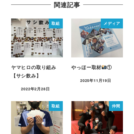
関連記事
取組
メディア
ヤマヒロの取り組み
やっほー取材
①
【サシ飲み】
2025年11月19日
2022年2月28日
取組
仲間