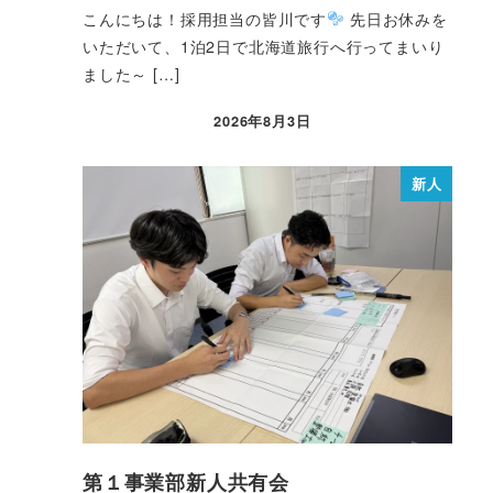
こんにちは！採用担当の皆川です
先日お休みを
いただいて、1泊2日で北海道旅行へ行ってまいり
ました～ […]
2026年8月3日
新人
第１事業部新人共有会