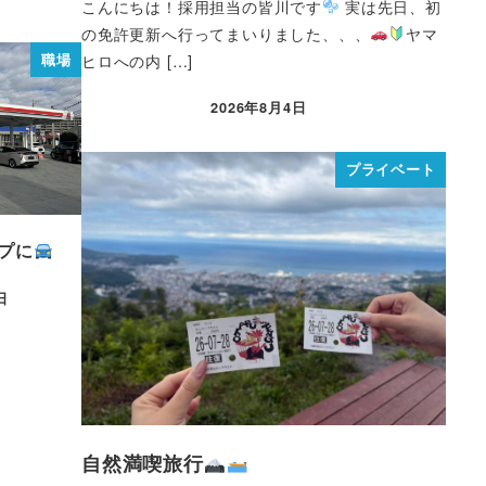
こんにちは！採用担当の皆川です
実は先日、初
の免許更新へ行ってまいりました、、、
ヤマ
職場
ヒロへの内 […]
2026年8月4日
プライベート
プに
日
自然満喫旅行