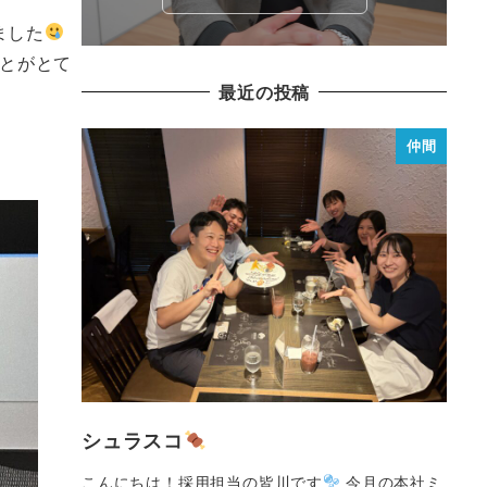
ました
とがとて
最近の投稿
仲間
シュラスコ
こんにちは！採用担当の皆川です
今月の本社ミ