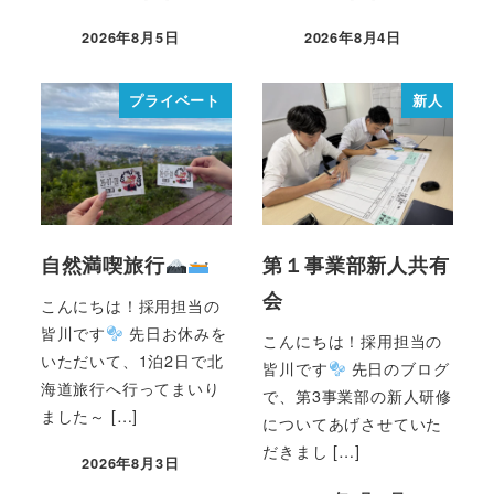
2026年8月5日
2026年8月4日
プライベート
新人
自然満喫旅行
第１事業部新人共有
会
こんにちは！採用担当の
皆川です
先日お休みを
こんにちは！採用担当の
いただいて、1泊2日で北
皆川です
先日のブログ
海道旅行へ行ってまいり
で、第3事業部の新人研修
ました～ […]
についてあげさせていた
だきまし […]
2026年8月3日