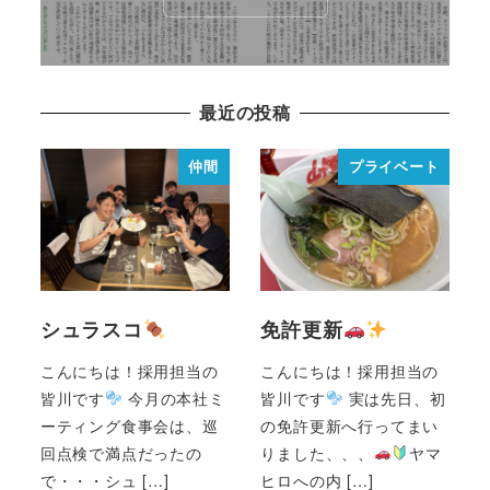
最近の投稿
仲間
プライベート
シュラスコ
免許更新
こんにちは！採用担当の
こんにちは！採用担当の
皆川です
今月の本社ミ
皆川です
実は先日、初
ーティング食事会は、巡
の免許更新へ行ってまい
回点検で満点だったの
りました、、、
ヤマ
で・・・シュ […]
ヒロへの内 […]