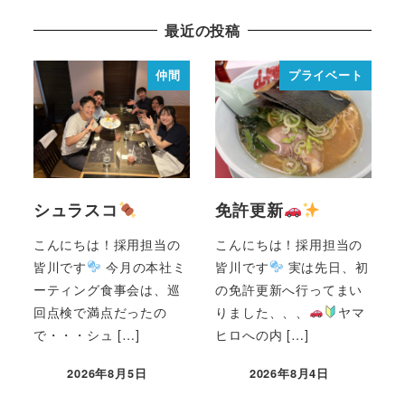
最近の投稿
仲間
プライベート
シュラスコ
免許更新
こんにちは！採用担当の
こんにちは！採用担当の
皆川です
今月の本社ミ
皆川です
実は先日、初
ーティング食事会は、巡
の免許更新へ行ってまい
回点検で満点だったの
りました、、、
ヤマ
で・・・シュ […]
ヒロへの内 […]
2026年8月5日
2026年8月4日