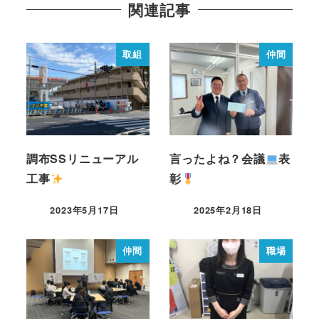
関連記事
取組
仲間
調布SSリニューアル
言ったよね？会議
表
工事
彰
2023年5月17日
2025年2月18日
仲間
職場