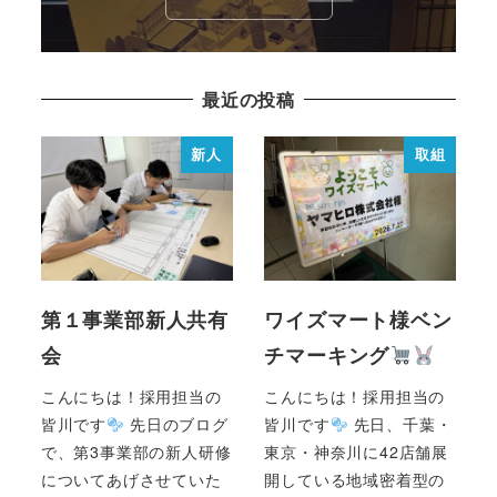
最近の投稿
新人
取組
第１事業部新人共有
ワイズマート様ベン
会
チマーキング
こんにちは！採用担当の
こんにちは！採用担当の
皆川です
先日のブログ
皆川です
先日、千葉・
で、第3事業部の新人研修
東京・神奈川に42店舗展
についてあげさせていた
開している地域密着型の