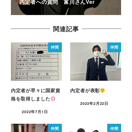
内定者への質問 富川さんVer
関連記事
仲間
仲間
内定者が早々に国家資
内定者が表彰
格を取得しました
2023年2月22日
2022年7月1日
仲間
仲間