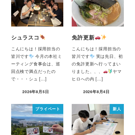
シュラスコ
免許更新
こんにちは！採用担当の
こんにちは！採用担当の
皆川です
今月の本社ミ
皆川です
実は先日、初
ーティング食事会は、巡
の免許更新へ行ってまい
回点検で満点だったの
りました、、、
ヤマ
で・・・シュ […]
ヒロへの内 […]
2026年8月5日
2026年8月4日
プライベート
新人