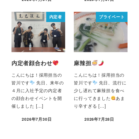
内定者
プライベート
内定者顔合わせ
麻辣担
こんにちは！採用担当の
こんにちは！採用担当の
皆川です
先日、来年の
皆川です
先日、流行に
４月に入社予定の内定者
少し遅れて麻辣担を食べ
の顔合わせイベントを開
に行ってきました
あま
催しました […]
り辛すぎる […]
2026年7月30日
2026年7月28日