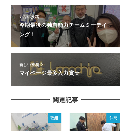
古い投稿
今期最後の独自能力チームミーテイ
ング！
新しい投稿
マイページ最多入力賞☆
関連記事
取組
仲間