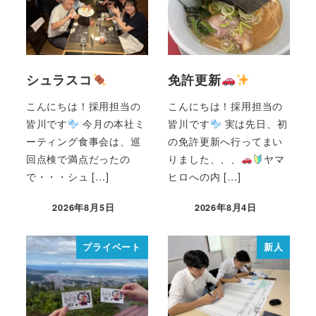
シュラスコ
免許更新
こんにちは！採用担当の
こんにちは！採用担当の
皆川です
今月の本社ミ
皆川です
実は先日、初
ーティング食事会は、巡
の免許更新へ行ってまい
回点検で満点だったの
りました、、、
ヤマ
で・・・シュ […]
ヒロへの内 […]
2026年8月5日
2026年8月4日
プライベート
新人