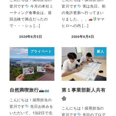
皆川です
今月の本社ミ
皆川です
実は先日、初
ーティング食事会は、巡
の免許更新へ行ってまい
回点検で満点だったの
りました、、、
ヤマ
で・・・シュ […]
ヒロへの内 […]
2026年8月5日
2026年8月4日
プライベート
新人
自然満喫旅行
第１事業部新人共有
会
こんにちは！採用担当の
皆川です
先日お休みを
こんにちは！採用担当の
いただいて、1泊2日で北
皆川です
先日のブログ