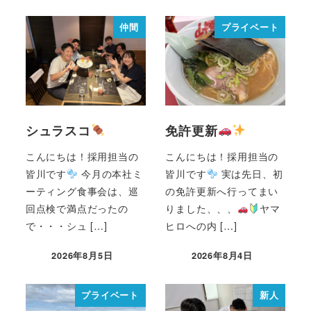
仲間
プライベート
シュラスコ
免許更新
こんにちは！採用担当の
こんにちは！採用担当の
皆川です
今月の本社ミ
皆川です
実は先日、初
ーティング食事会は、巡
の免許更新へ行ってまい
回点検で満点だったの
りました、、、
ヤマ
で・・・シュ […]
ヒロへの内 […]
2026年8月5日
2026年8月4日
プライベート
新人