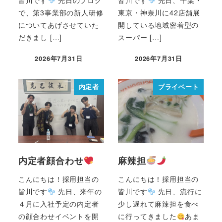
皆川です
先日のブログ
皆川です
先日、千葉・
で、第3事業部の新人研修
東京・神奈川に42店舗展
についてあげさせていた
開している地域密着型の
だきまし […]
スーパー […]
2026年7月31日
2026年7月31日
内定者
プライベート
内定者顔合わせ
麻辣担
こんにちは！採用担当の
こんにちは！採用担当の
皆川です
先日、来年の
皆川です
先日、流行に
４月に入社予定の内定者
少し遅れて麻辣担を食べ
の顔合わせイベントを開
に行ってきました
あま