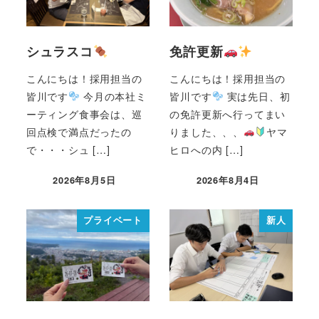
シュラスコ
免許更新
こんにちは！採用担当の
こんにちは！採用担当の
皆川です
今月の本社ミ
皆川です
実は先日、初
ーティング食事会は、巡
の免許更新へ行ってまい
回点検で満点だったの
りました、、、
ヤマ
で・・・シュ […]
ヒロへの内 […]
2026年8月5日
2026年8月4日
プライベート
新人