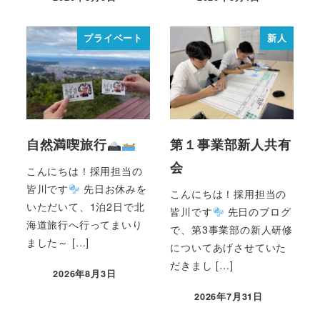
プライベート
新人
自然満喫旅行
第１事業部新人共有
会
こんにちは！採用担当の
皆川です
先日お休みを
こんにちは！採用担当の
いただいて、1泊2日で北
皆川です
先日のブログ
海道旅行へ行ってまいり
で、第3事業部の新人研修
ました～ […]
についてあげさせていた
だきまし […]
2026年8月3日
2026年7月31日