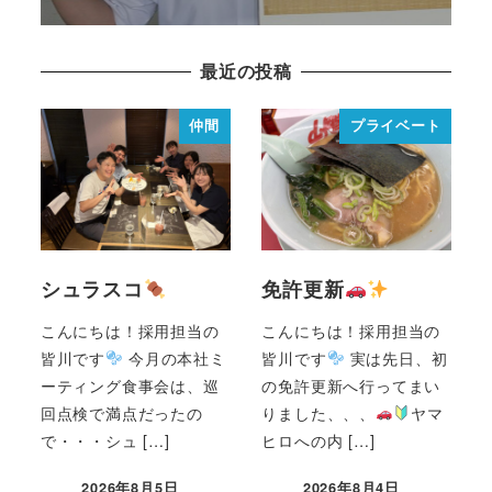
最近の投稿
仲間
プライベート
シュラスコ
免許更新
こんにちは！採用担当の
こんにちは！採用担当の
皆川です
今月の本社ミ
皆川です
実は先日、初
ーティング食事会は、巡
の免許更新へ行ってまい
回点検で満点だったの
りました、、、
ヤマ
で・・・シュ […]
ヒロへの内 […]
2026年8月5日
2026年8月4日