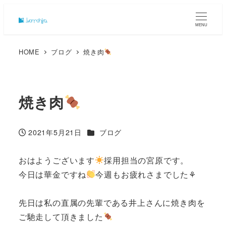
MENU
HOME
ブログ
焼き肉
焼き肉
カテゴリー
2021年5月21日
ブログ
投稿日
おはようございます
採用担当の宮原です。
今日は華金ですね
今週もお疲れさまでした⚘
先日は私の直属の先輩である井上さんに焼き肉を
ご馳走して頂きました