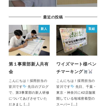
最近の投稿
新人
取組
第１事業部新人共有
ワイズマート様ベン
会
チマーキング
こんにちは！採用担当の
こんにちは！採用担当の
皆川です
先日のブログ
皆川です
先日、千葉・
で、第3事業部の新人研修
東京・神奈川に42店舗展
についてあげさせていた
開している地域密着型の
だきまし […]
スーパー […]