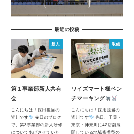
最近の投稿
新人
取組
第１事業部新人共有
ワイズマート様ベン
会
チマーキング
こんにちは！採用担当の
こんにちは！採用担当の
皆川です
先日のブログ
皆川です
先日、千葉・
で、第3事業部の新人研修
東京・神奈川に42店舗展
についてあげさせていた
開している地域密着型の