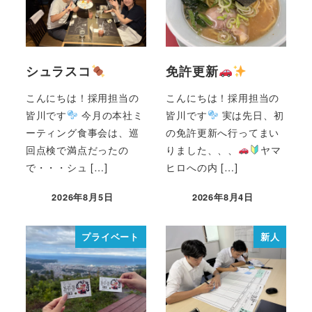
シュラスコ
免許更新
こんにちは！採用担当の
こんにちは！採用担当の
皆川です
今月の本社ミ
皆川です
実は先日、初
ーティング食事会は、巡
の免許更新へ行ってまい
回点検で満点だったの
りました、、、
ヤマ
で・・・シュ […]
ヒロへの内 […]
2026年8月5日
2026年8月4日
プライベート
新人