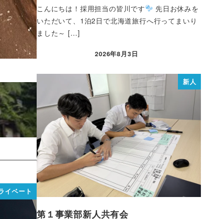
こんにちは！採用担当の皆川です
先日お休みを
いただいて、1泊2日で北海道旅行へ行ってまいり
ました～ […]
2026年8月3日
新人
ライベート
第１事業部新人共有会