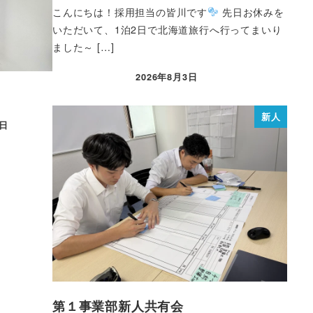
こんにちは！採用担当の皆川です
先日お休みを
いただいて、1泊2日で北海道旅行へ行ってまいり
ました～ […]
2026年8月3日
新人
3日
第１事業部新人共有会