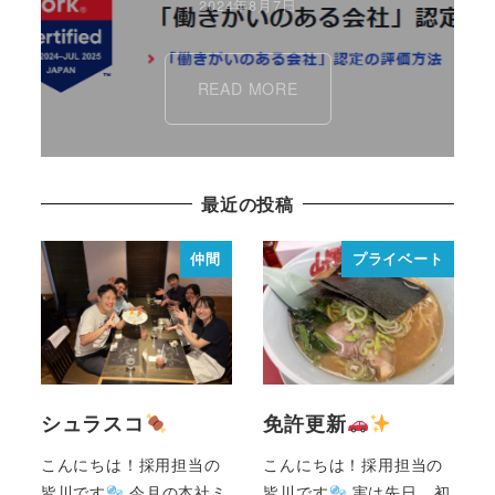
2024年8月7日
READ MORE
最近の投稿
仲間
プライベート
シュラスコ
免許更新
こんにちは！採用担当の
こんにちは！採用担当の
皆川です
今月の本社ミ
皆川です
実は先日、初