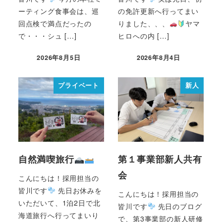
ーティング食事会は、巡
の免許更新へ行ってまい
回点検で満点だったの
りました、、、
ヤマ
で・・・シュ […]
ヒロへの内 […]
2026年8月5日
2026年8月4日
プライベート
新人
自然満喫旅行
第１事業部新人共有
会
こんにちは！採用担当の
皆川です
先日お休みを
こんにちは！採用担当の
いただいて、1泊2日で北
皆川です
先日のブログ
海道旅行へ行ってまいり
で、第3事業部の新人研修