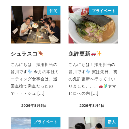
仲間
プライベート
シュラスコ
免許更新
こんにちは！採用担当の
こんにちは！採用担当の
皆川です
今月の本社ミ
皆川です
実は先日、初
ーティング食事会は、巡
の免許更新へ行ってまい
回点検で満点だったの
りました、、、
ヤマ
で・・・シュ […]
ヒロへの内 […]
2026年8月5日
2026年8月4日
プライベート
新人