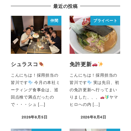
最近の投稿
仲間
プライベート
シュラスコ
免許更新
こんにちは！採用担当の
こんにちは！採用担当の
皆川です
今月の本社ミ
皆川です
実は先日、初
ーティング食事会は、巡
の免許更新へ行ってまい
回点検で満点だったの
りました、、、
ヤマ
で・・・シュ […]
ヒロへの内 […]
2026年8月5日
2026年8月4日