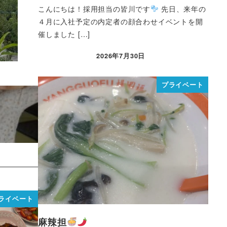
こんにちは！採用担当の皆川です
先日、来年の
４月に入社予定の内定者の顔合わせイベントを開
催しました […]
2026年7月30日
プライベート
ライベート
麻辣担