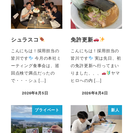
シュラスコ
免許更新
こんにちは！採用担当の
こんにちは！採用担当の
皆川です
今月の本社ミ
皆川です
実は先日、初
ーティング食事会は、巡
の免許更新へ行ってまい
回点検で満点だったの
りました、、、
ヤマ
で・・・シュ […]
ヒロへの内 […]
2026年8月5日
2026年8月4日
プライベート
新人