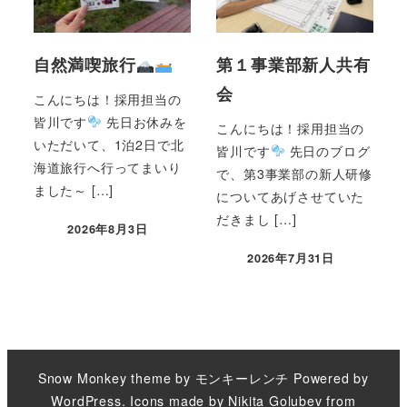
自然満喫旅行
第１事業部新人共有
会
こんにちは！採用担当の
皆川です
先日お休みを
こんにちは！採用担当の
いただいて、1泊2日で北
皆川です
先日のブログ
海道旅行へ行ってまいり
で、第3事業部の新人研修
ました～ […]
についてあげさせていた
だきまし […]
2026年8月3日
2026年7月31日
Snow Monkey theme by
モンキーレンチ
Powered by
WordPress
. Icons made by
Nikita Golubev
from