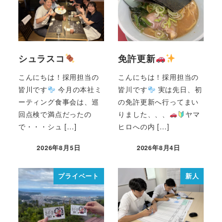
シュラスコ
免許更新
こんにちは！採用担当の
こんにちは！採用担当の
皆川です
今月の本社ミ
皆川です
実は先日、初
ーティング食事会は、巡
の免許更新へ行ってまい
回点検で満点だったの
りました、、、
ヤマ
で・・・シュ […]
ヒロへの内 […]
2026年8月5日
2026年8月4日
プライベート
新人