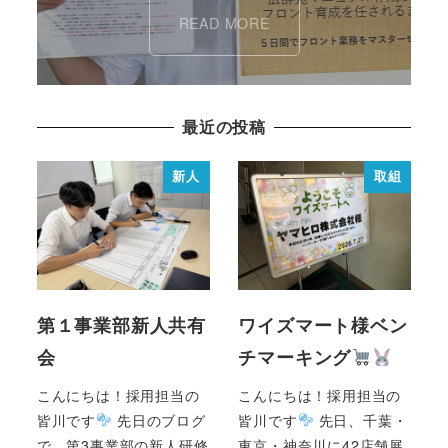
READ MORE
最近の投稿
新人
取組
第１事業部新人共有
ワイズマート様ベン
会
チマーキング
こんにちは！採用担当の
こんにちは！採用担当の
皆川です
先日のブログ
皆川です
先日、千葉・
で、第3事業部の新人研修
東京・神奈川に42店舗展