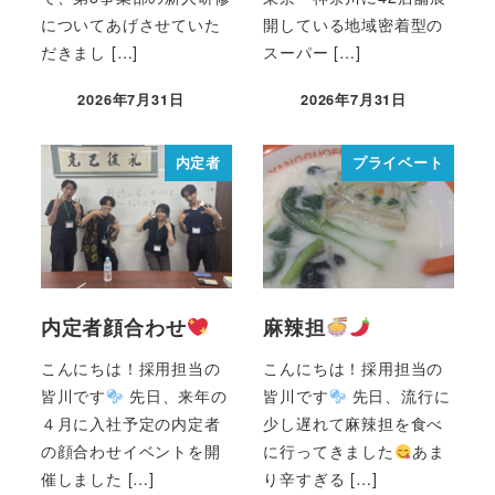
についてあげさせていた
開している地域密着型の
だきまし […]
スーパー […]
2026年7月31日
2026年7月31日
内定者
プライベート
内定者顔合わせ
麻辣担
こんにちは！採用担当の
こんにちは！採用担当の
皆川です
先日、来年の
皆川です
先日、流行に
４月に入社予定の内定者
少し遅れて麻辣担を食べ
の顔合わせイベントを開
に行ってきました
あま
催しました […]
り辛すぎる […]