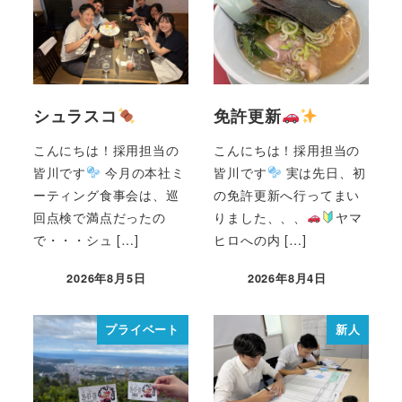
シュラスコ
免許更新
こんにちは！採用担当の
こんにちは！採用担当の
皆川です
今月の本社ミ
皆川です
実は先日、初
ーティング食事会は、巡
の免許更新へ行ってまい
回点検で満点だったの
りました、、、
ヤマ
で・・・シュ […]
ヒロへの内 […]
2026年8月5日
2026年8月4日
プライベート
新人